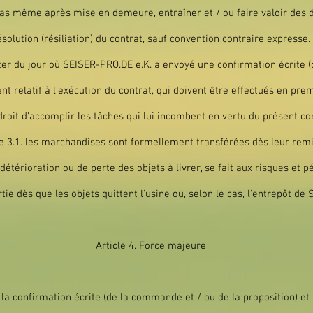
 pas même après mise en demeure, entraîner et / ou faire valoir des
ésolution (résiliation) du contrat, sauf convention contraire expresse.
ter du jour où SEISER-PRO.DE e.K. a envoyé une confirmation écrite (o
 relatif à l'exécution du contrat, qui doivent être effectués en premi
droit d'accomplir les tâches qui lui incombent en vertu du présent c
3.1. les marchandises sont formellement transférées dès leur remise 
détérioration ou de perte des objets à livrer, se fait aux risques et pér
rtie dès que les objets quittent l'usine ou, selon le cas, l'entrepôt de
Article 4. Force majeure
la confirmation écrite (de la commande et / ou de la proposition) et 