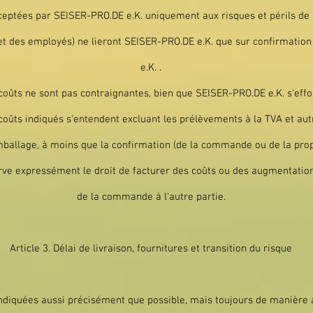
tées par SEISER-PRO.DE e.K. uniquement aux risques et périls de l’
et des employés) ne lieront SEISER-PRO.DE e.K. que sur confirmation
e.K. .
e coûts ne sont pas contraignantes, bien que SEISER-PRO.DE e.K. s'eff
s coûts indiqués s'entendent excluant les prélèvements à la TVA et 
d'emballage, à moins que la confirmation (de la commande ou de la pr
ve expressément le droit de facturer des coûts ou des augmentations
de la commande à l'autre partie.
Article 3. Délai de livraison, fournitures et transition du risque
t indiquées aussi précisément que possible, mais toujours de manièr