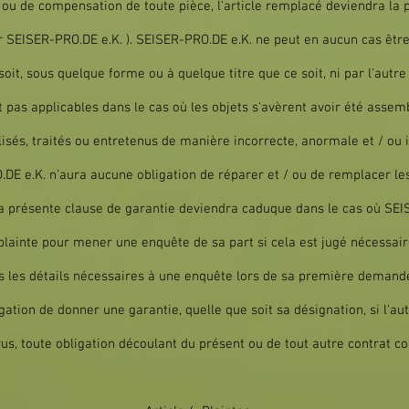
ou de compensation de toute pièce, l'article remplacé deviendra la
r SEISER-PRO.DE e.K. ). SEISER-PRO.DE e.K. ne peut en aucun cas êtr
t, sous quelque forme ou à quelque titre que ce soit, ni par l'autre 
t pas applicables dans le cas où les objets s'avèrent avoir été asse
ilisés, traités ou entretenus de manière incorrecte, anormale et / ou
.DE e.K. n'aura aucune obligation de réparer et / ou de remplacer les
la présente clause de garantie deviendra caduque dans le cas où SEI
plainte pour mener une enquête de sa part si cela est jugé nécessaire
s les détails nécessaires à une enquête lors de sa première demande 
ation de donner une garantie, quelle que soit sa désignation, si l'au
us, toute obligation découlant du présent ou de tout autre contrat c