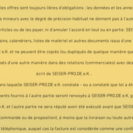
 les offres sont toujours libres d’obligations ; les données et les ann
 mineurs avec le degré de précision habituel ne donnent pas à l'autr
icles ou de les payer, ni d'annuler l'accord en tout ou en partie. SE
sins, calendriers, listes de matériel et autres documents issus d'une
e.K. et ne peuvent être copiés (ou dupliqués de quelque manière que 
utilisés d'une autre manière dans des relations (commerciales) avec de
écrit de SEISER-PRO.DE e.K. .
ns laquelle SEISER-PRO.DE e.K. constate - ou a constaté que tel a été
ents fournis à l'autre partie seront renvoyés à SEISER-PRO.DE e.K. g
. et l’autre partie ne sera réputé avoir été exécuté avant que SEISER
 commande ou de proposition), à moins que la livraison ou toute autre
éphonique, auquel cas la facture est considérée comme une confir