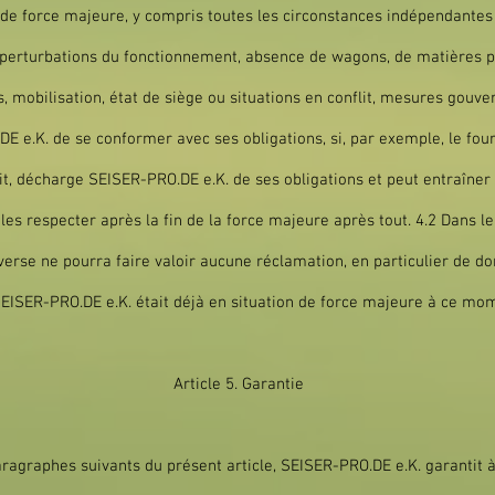
de force majeure, y compris toutes les circonstances indépendantes
ou perturbations du fonctionnement, absence de wagons, de matières p
 mobilisation, état de siège ou situations en conflit, mesures gouv
 e.K. de se conformer avec ses obligations, si, par exemple, le fo
it, décharge SEISER-PRO.DE e.K. de ses obligations et peut entraîner l
les respecter après la fin de la force majeure après tout. 4.2 Dans l
dverse ne pourra faire valoir aucune réclamation, en particulier de
EISER-PRO.DE e.K. était déjà en situation de force majeure à ce mom
Article 5. Garantie
ragraphes suivants du présent article, SEISER-PRO.DE e.K. garantit à l