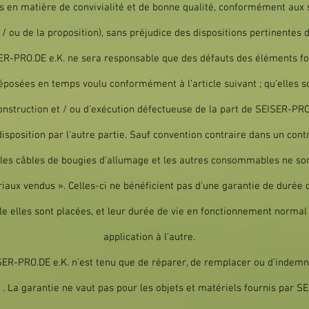
en matière de convivialité et de bonne qualité, conformément aux spé
ou de la proposition), sans préjudice des dispositions pertinentes du
ISER-PRO.DE e.K. ne sera responsable que des défauts des éléments f
éposées en temps voulu conformément à l’article suivant ; qu’elles 
onstruction et / ou d’exécution défectueuse de la part de SEISER-PRO
isposition par l'autre partie. Sauf convention contraire dans un con
 les câbles de bougies d’allumage et les autres consommables ne s
iaux vendus ». Celles-ci ne bénéficient pas d'une garantie de durée 
lle elles sont placées, et leur durée de vie en fonctionnement norma
application à l'autre.
SER-PRO.DE e.K. n’est tenu que de réparer, de remplacer ou d’indemnise
 . La garantie ne vaut pas pour les objets et matériels fournis par