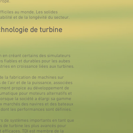
urope.
ifficiles au monde. Les solides
ilité et de la longévité du secteur.
chnologie de turbine
n en créant certains des simulateurs
es fiables et durables pour les aubes
tries en croissance liées aux turbines.
de la fabrication de machines sur
e l’air et de la puissance, associées
onnement propice au développement de
umatique pour moteurs alternatifs et
orsque la société a élargi sa gamme
aux marchés des navires et des bateaux
dont les performances sont définies.
urs de systèmes importants en tant que
 de turbine les plus avancés pour
t efficaces. TDI est membre de la