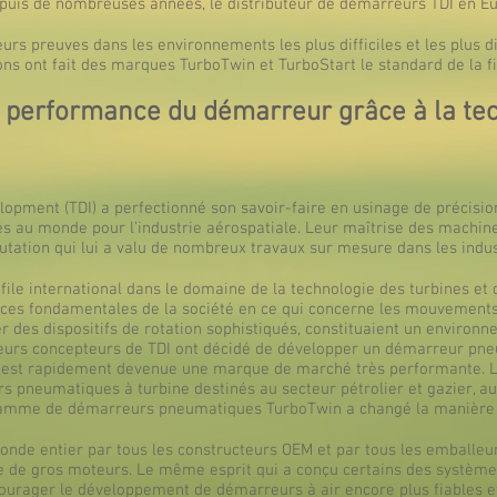
depuis de nombreuses années, le distributeur de démarreurs TDI en E
leurs preuves dans les environnements les plus difficiles et les plus d
s ont fait des marques TurboTwin et TurboStart le standard de la fiab
de performance du démarreur grâce à la te
lopment (TDI) a perfectionné son savoir-faire en usinage de précisio
ués au monde pour l’industrie aérospatiale. Leur maîtrise des machin
putation qui lui a valu de nombreux travaux sur mesure dans les indus
ile international dans le domaine de la technologie des turbines et 
es fondamentales de la société en ce qui concerne les mouvements d
uer des dispositifs de rotation sophistiqués, constituaient un envir
ieurs concepteurs de TDI ont décidé de développer un démarreur pne
 est rapidement devenue une marque de marché très performante. L
rs pneumatiques à turbine destinés au secteur pétrolier et gazier, 
la gamme de démarreurs pneumatiques TurboTwin a changé la manière 
monde entier par tous les constructeurs OEM et par tous les emballe
 de gros moteurs. Le même esprit qui a conçu certains des systèmes
ncourager le développement de démarreurs à air encore plus fiables e