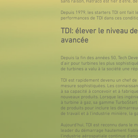
sans raison, Hatraco est fier d’être, 
Depuis 1979, les starters TDI ont fait 
performances de TDI dans ces condition
TDI: élever le niveau 
avancée
Depuis la fin des années 50, Tech Deve
d’air pour turbines les plus sophistiq
de turbines a valu à la société une ré
TDI est rapidement devenu un chef de f
mesure sophistiquées. Les connaissanc
à sa capacité à concevoir et à fabriq
nouveaux produits. Lorsque les ingén
à turbine à gaz, sa gamme TurboStart
de produits pour inclure les démarreu
de travail et à l'industrie minière, 
Aujourd'hui, TDI est reconnu dans le 
leader du démarrage hautement fiable
l’industrie aérospatiale continue d’e